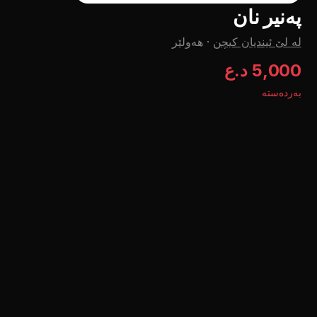
پەنیر نان
لە لێ ئیندیان کیچن
·
هەولێر
5,000 د.ع
بەردەستە