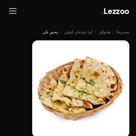
.
Lezzoo
سەرەتا
‹
هەولێر
‹
لێ ئیندیان کیچن
‹
پەنیر نان