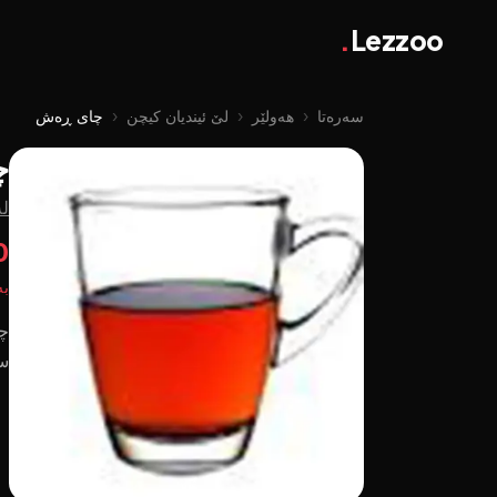
.
Lezzoo
سەرەتا
‹
هەولێر
‹
لێ ئیندیان کیچن
‹
چای ڕەش
چ
لە
00
بە
چا
س