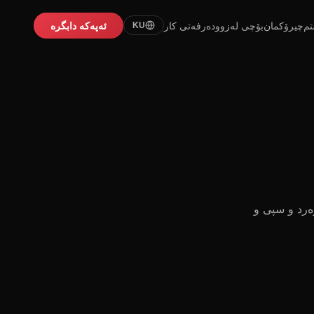
تم
چیرۆکمان
بۆچی لەزوو
دەرفەتی کار
ئەپەکە دابگرە
KU
ەرد و سپی و