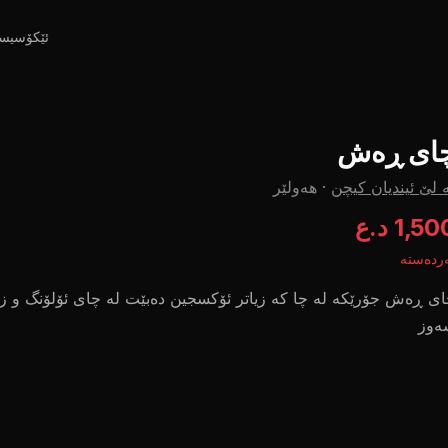
ئێکۆسیس
ای ڕەش
 لێ ئیندیان کیچن
·
هەولێر
1,5 د.ع
ردەستە
ی ڕەش جۆرێکە لە چا کە زیاتر ئۆکسجین دەبێت لە چای ئۆلۆنگ و ز
ەوز