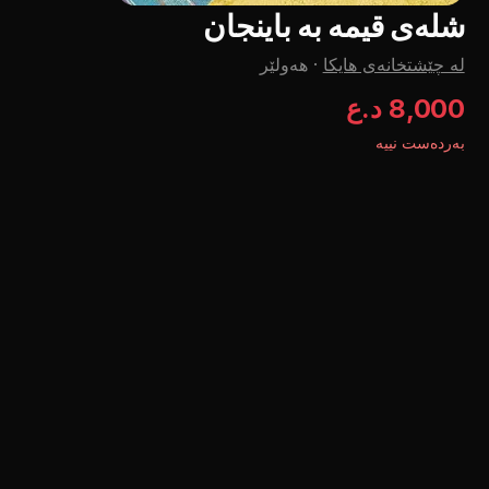
شلەی قیمە بە باینجان
لە چێشتخانەی هایکا
·
هەولێر
8,000 د.ع
بەردەست نییە