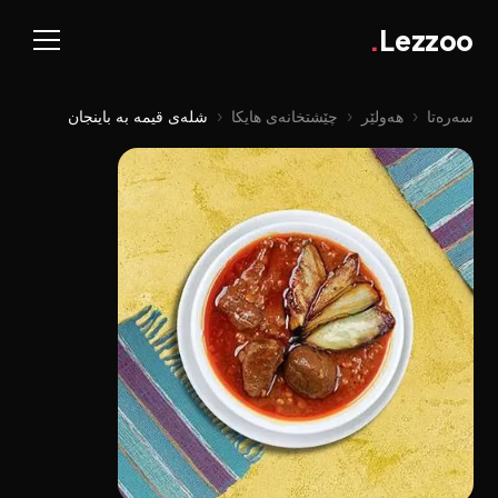
.
Lezzoo
سەرەتا
‹
هەولێر
‹
چێشتخانەی هایکا
‹
شلەی قیمە بە باینجان