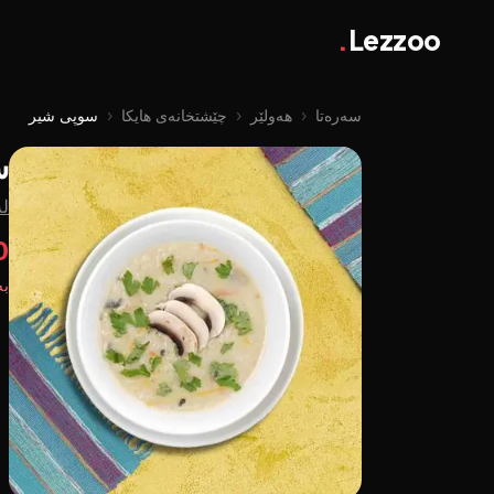
.
Lezzoo
سەرەتا
‹
هەولێر
‹
چێشتخانەی هایکا
‹
سوپی شیر
س
لە
00
بە