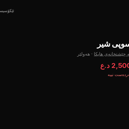
ئێکۆسیس
وپی شیر
 چێشتخانەی هایکا
·
هەولێر
2,5 د.ع
ردەست نییە