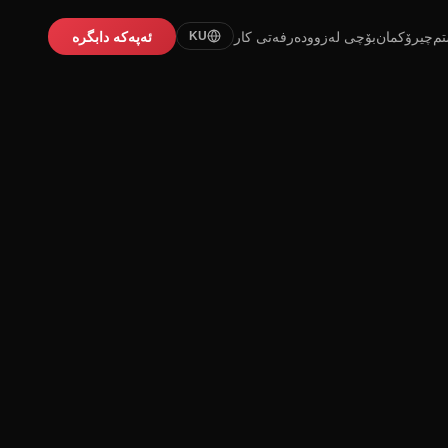
تم
چیرۆکمان
بۆچی لەزوو
دەرفەتی کار
ئەپەکە دابگرە
KU