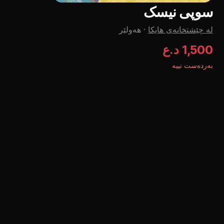
سوپی نیسک
لە چێشتخانەی هایکا
·
هەولێر
1,500 د.ع
بەردەست نییە