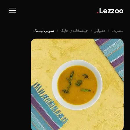
.
Lezzoo
سەرەتا
‹
هەولێر
‹
چێشتخانەی هایکا
‹
سوپی نیسک