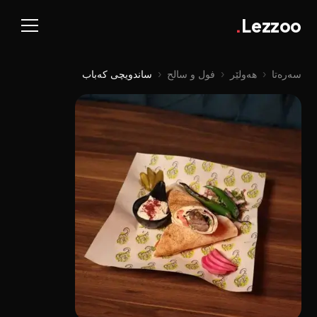
.
Lezzoo
سەرەتا
‹
هەولێر
‹
فول و سالح
‹
ساندویچی کەباب