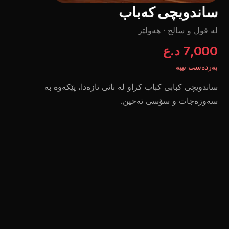
ساندویچی کەباب
لە فول و سالح
·
هەولێر
7,000 د.ع
بەردەست نییە
ساندویچی کبابی کباب کراو لە نانی تازەدا، پێکەوە بە
سەوزەجات و سۆسی تەحین.