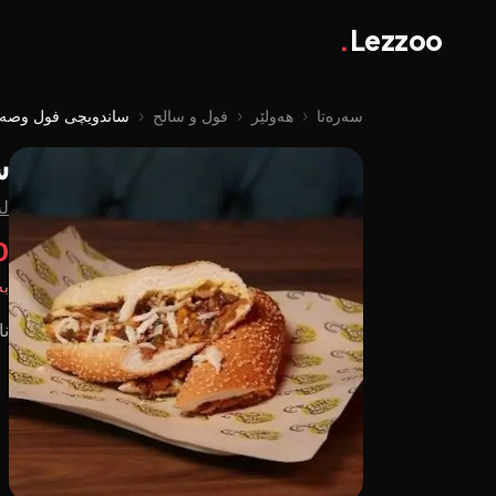
.
Lezzoo
سەرەتا
‹
هەولێر
‹
فول و سالح
‹
ساندویچی فول وصەل
س
لە
00
بە
ن