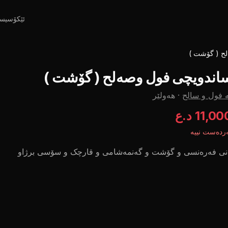
ئێکۆسیس
ح ( گۆشت )
اندویچی فول وصەلح ( گۆشت )
 فول و سالح
·
هەولێر
11,0 د.ع
ردەست نییە
انی فەرەنسی و گۆشت و گەنمەشامی و قارچک و سۆسی برژاو