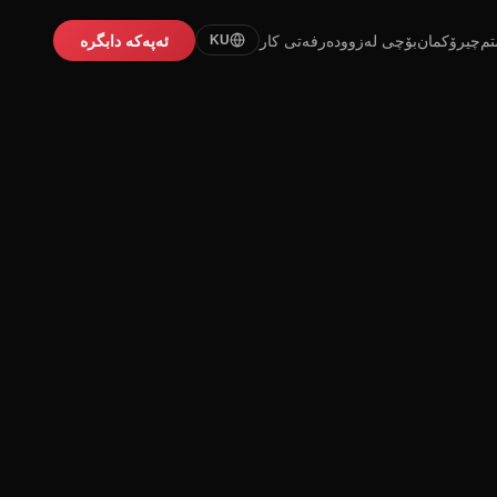
تم
چیرۆکمان
بۆچی لەزوو
دەرفەتی کار
ئەپەکە دابگرە
KU