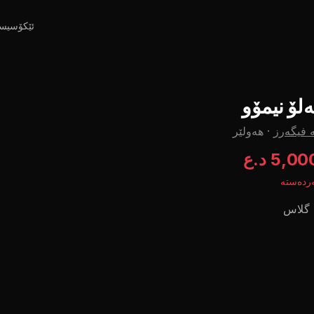
ئێکۆسیس
ەلۆ نیمۆو
 فیگەرز
·
هەولێر
5,0 د.ع
ردەستە