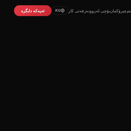
تم
چیرۆکمان
بۆچی لەزوو
دەرفەتی کار
ئەپەکە دابگرە
KU