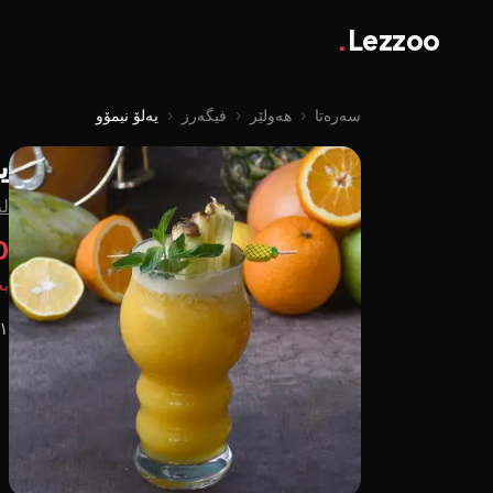
.
Lezzoo
سەرەتا
‹
هەولێر
‹
فیگەرز
‹
یەلۆ نیمۆو
ی
لە
00
بە
١ گلاس