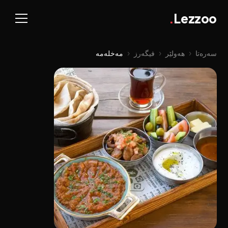
.
Lezzoo
سەرەتا
‹
هەولێر
‹
فیگەرز
‹
مەخلەمە