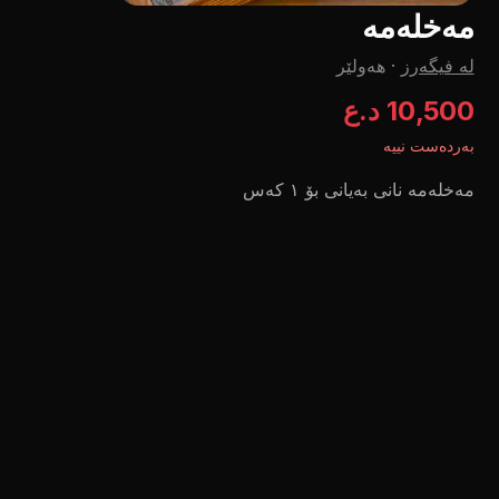
مەخلەمە
لە فیگەرز
·
هەولێر
10,500 د.ع
بەردەست نییە
مەخلەمە نانی بەیانی بۆ ١ کەس