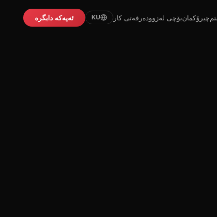
تم
چیرۆکمان
بۆچی لەزوو
دەرفەتی کار
ئەپەکە دابگرە
KU