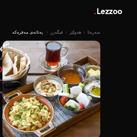
.
Lezzoo
سەرەتا
‹
هەولێر
‹
فیگەرز
‹
پەتاتەی مەفرەکە
پ
لە
0
بە
پە