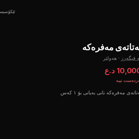
ئێکۆسیس
ەتاتەی مەفرەکە
 فیگەرز
·
هەولێر
10,00 د.ع
ردەست نییە
تاتەی مەفرەکە نانی بەیانی بۆ ١ کەس