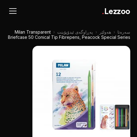
.
Lezzoo
سەرەتا
‹
هەولێر
‹
پەڕاوگەی ئیدۆپۆینت
‹
Milan Transparent
Briefcase 50 Conical Tip Fibrepens, Peacock Special Series