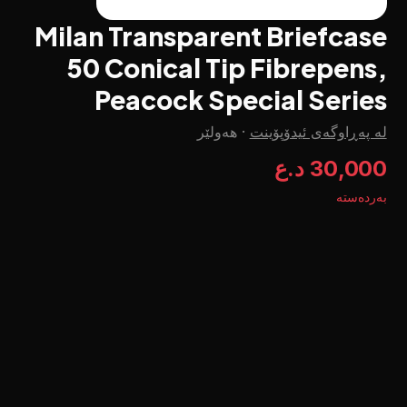
Milan Transparent Briefcase
50 Conical Tip Fibrepens,
Peacock Special Series
لە پەڕاوگەی ئیدۆپۆینت
·
هەولێر
30,000 د.ع
بەردەستە