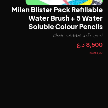
Milan Blister Pack Refillable
Water Brush + 5 Water
Soluble Colour Pencils
لە پەڕاوگەی ئیدۆپۆینت
·
هەولێر
8,500 د.ع
بەردەستە