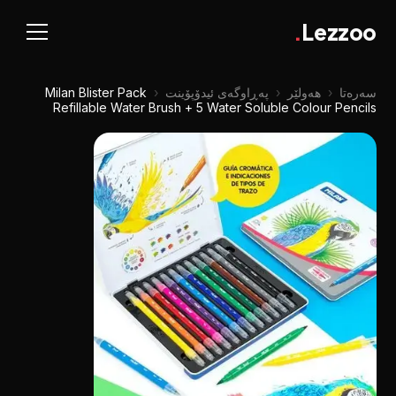
.
Lezzoo
سەرەتا
‹
هەولێر
‹
پەڕاوگەی ئیدۆپۆینت
‹
Milan Blister Pack
Refillable Water Brush + 5 Water Soluble Colour Pencils