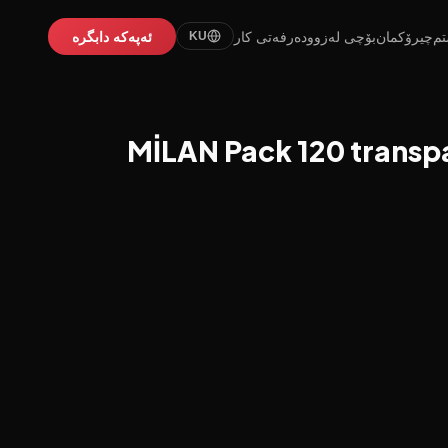
تم
چیرۆکمان
بۆچی لەزوو
دەرفەتی کار
ئەپەکە دابگرە
KU
MİLAN Pack 120 transp