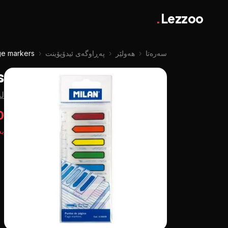
.
Lezzoo
سەرەتا
‹
هەولێر
‹
پەڕاوگەی ئیدۆپۆینت
‹
ge markers
s
لە
0
بە