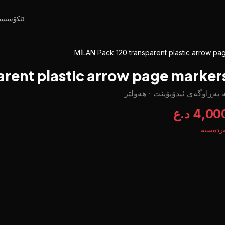
ئێکۆسیس
MİLAN Pack 120 transparent plastic arrow pa
arent plastic arrow page marker
 پەڕاوگەی ئیدۆپۆینت
·
هەولێر
4,00 د.ع
ردەستە