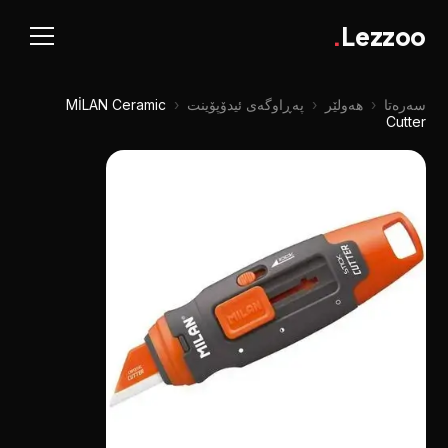
.
Lezzoo
سەرەتا
‹
هەولێر
‹
پەڕاوگەی ئیدۆپۆینت
‹
MİLAN Ceramic
Cutter