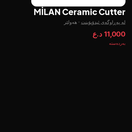
MİLAN Ceramic Cutter
لە پەڕاوگەی ئیدۆپۆینت
·
هەولێر
11,000 د.ع
بەردەستە