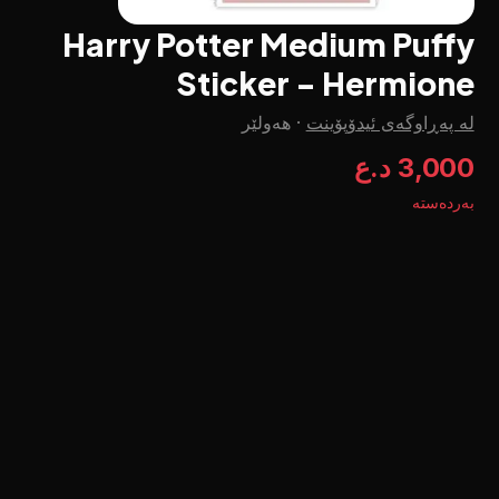
Harry Potter Medium Puffy
Sticker - Hermione
لە پەڕاوگەی ئیدۆپۆینت
·
هەولێر
3,000 د.ع
بەردەستە