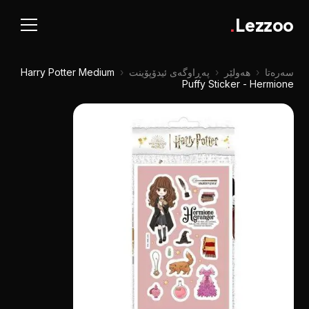
.
Lezzoo
سەرەتا
‹
هەولێر
‹
پەڕاوگەی ئیدۆپۆینت
‹
Harry Potter Medium
Puffy Sticker - Hermione