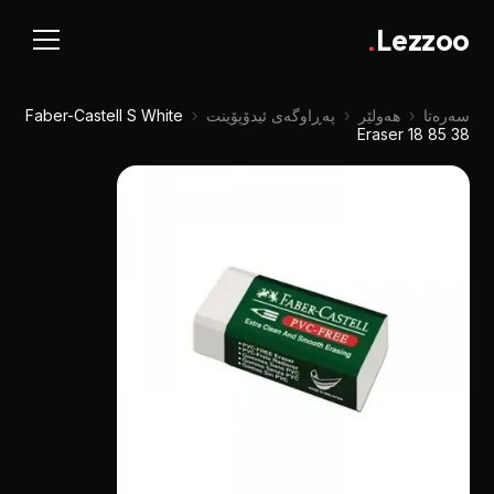
.
Lezzoo
سەرەتا
‹
هەولێر
‹
پەڕاوگەی ئیدۆپۆینت
‹
Faber-Castell S White
Eraser 18 85 38