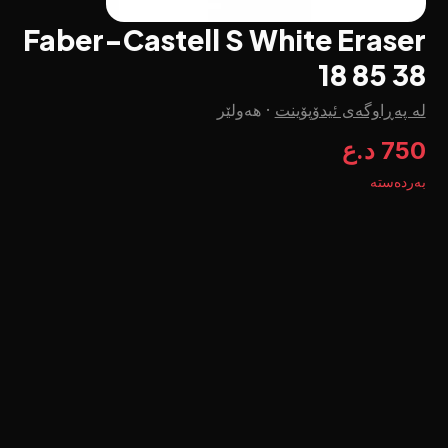
Faber-Castell S White Eraser
18 85 38
لە پەڕاوگەی ئیدۆپۆینت
·
هەولێر
750 د.ع
بەردەستە