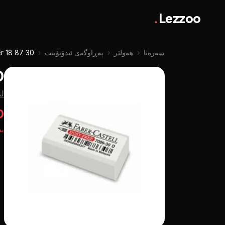
.
Lezzoo
سەرەتا
‹
هەولێر
‹
پەڕاوگەی ئیدۆپۆینت
‹
er 18 87 30
0
لە
50
بە