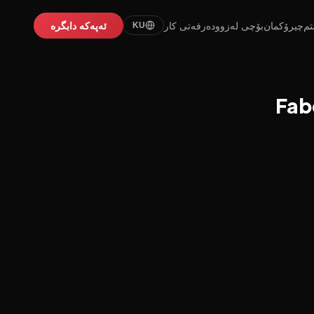
تم
چیرۆکمان
بۆچی لەزوو
دەرفەتی کار
ئەپەکە دابگرە
KU
Fab