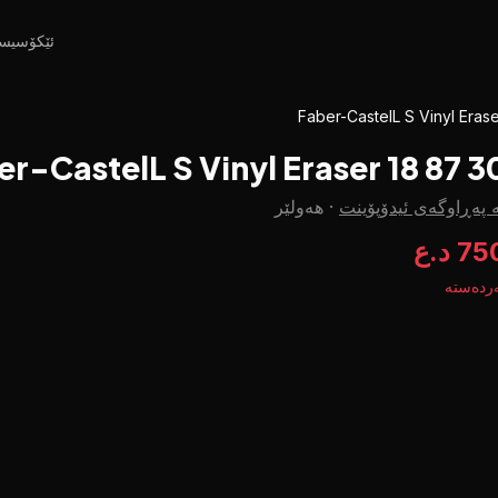
ئێکۆسیس
Faber-CastelL S Vinyl Eras
er-CastelL S Vinyl Eraser 18 87 3
 پەڕاوگەی ئیدۆپۆینت
·
هەولێر
7 د.ع
ردەستە