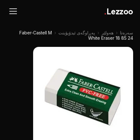
.
Lezzoo
سەرەتا
‹
هەولێر
‹
پەڕاوگەی ئیدۆپۆینت
‹
Faber-Castell M
White Eraser 18 85 24