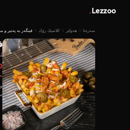
.
Lezzoo
سەرەتا
‹
هەولێر
‹
کلاسیك رۆك
‹
فینگەر بە پەنیر و
ف
لە
00
بە
ف
سو