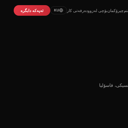
تم
چیرۆکمان
بۆچی لەزوو
دەرفەتی کار
ئەپەکە دابگرە
KU
یکی، فاسۆلیا