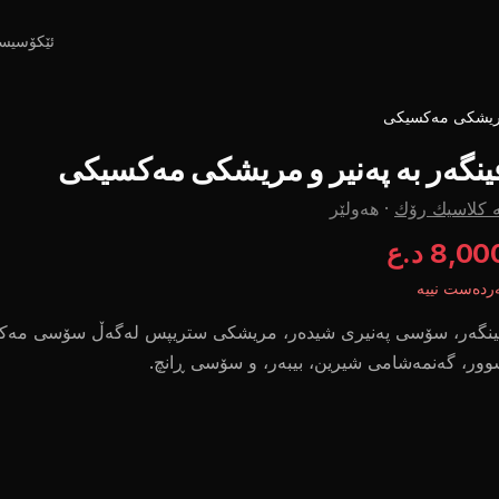
ئێکۆسیس
 مریشکی مەکسیکی
ینگەر بە پەنیر و مریشکی مەکسیکی
 کلاسیك رۆك
·
هەولێر
8,0 د.ع
ردەست نییە
ینگەر، سۆسی پەنیری شیدەر، مریشکی ستریپس لەگەڵ سۆسی مەکس
ور، گەنمەشامی شیرین، بیبەر، و سۆسی ڕانچ.