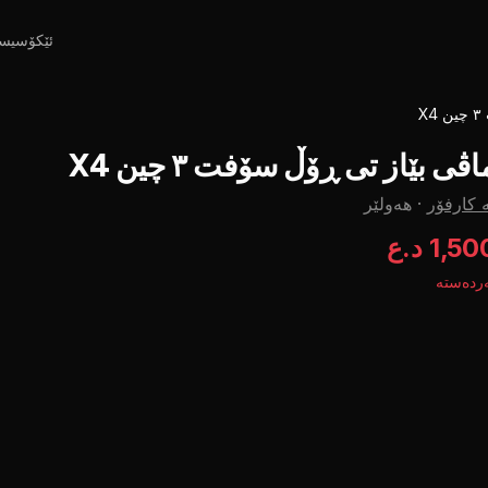
ئێکۆسیس
X
اڤی بێاز تی ڕۆڵ سۆفت ٣ چین X4
 کارفۆر
·
هەولێر
1,5 د.ع
ردەستە