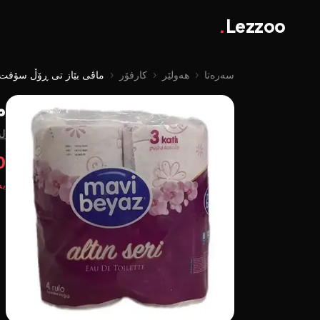
.
Lezzoo
سەرەتا
‹
هەولێر
‹
کارفۆر
‹
ماڤی بێاز تی ڕۆڵ سۆفت ٣ چین 4
م
لە
00
بە