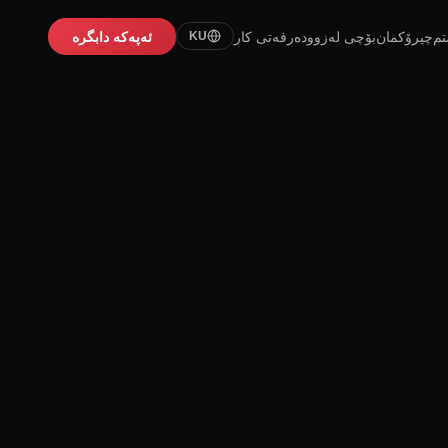
تم
چیرۆکمان
بۆچی لەزوو
دەرفەتی کار
ئەپەکە دابگرە
KU