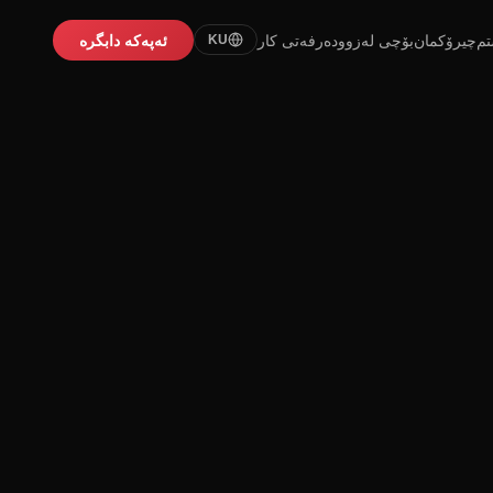
تم
چیرۆکمان
بۆچی لەزوو
دەرفەتی کار
ئەپەکە دابگرە
KU