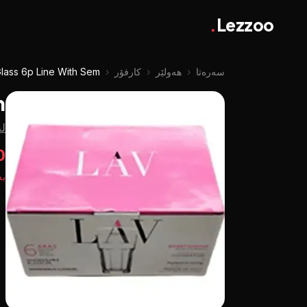
.
Lezzoo
سەرەتا
‹
هەولێر
‹
کارفۆر
‹
Glass 6p Line With Sem
m
لە
0
بە