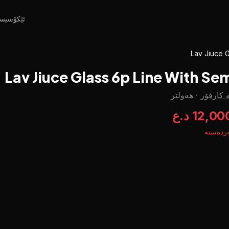
ئێکۆسیس
Lav Jiuce 
Lav Jiuce Glass 6p Line With Se
 کارفۆر
·
هەولێر
12,00 د.ع
ردەستە