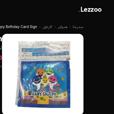
.
Lezzoo
سەرەتا
‹
هەولێر
‹
کارفۆر
‹
py Birthday Card Sign
n
لە
00
بە