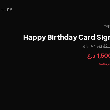
ئێکۆسیس
Hap
Happy Birthday Card Sig
 کارفۆر
·
هەولێر
1,5 د.ع
ردەستە