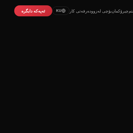
تم
چیرۆکمان
بۆچی لەزوو
دەرفەتی کار
ئەپەکە دابگرە
KU