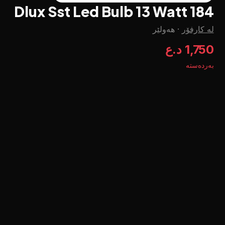
Dlux Sst Led Bulb 13 Watt 184
لە کارفۆر
·
هەولێر
1,750 د.ع
بەردەستە