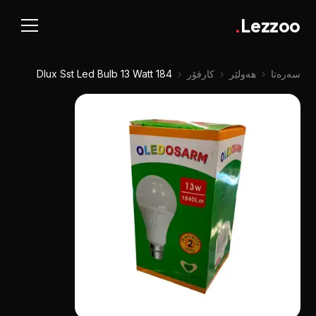
.
Lezzoo
سەرەتا
‹
هەولێر
‹
کارفۆر
‹
Dlux Sst Led Bulb 13 Watt 184