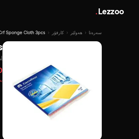
.
Lezzoo
سەرەتا
‹
هەولێر
‹
کارفۆر
‹
Crf Sponge Cloth 3pcs
s
لە
50
بە