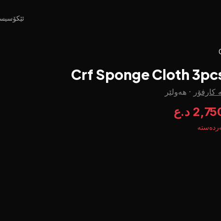
ئێکۆسیس
Crf Sponge Cloth 3pc
 کارفۆر
·
هەولێر
2,7 د.ع
ردەستە