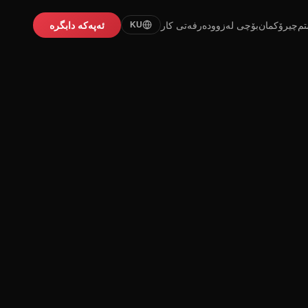
تم
چیرۆکمان
بۆچی لەزوو
دەرفەتی کار
ئەپەکە دابگرە
KU