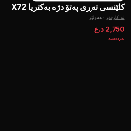
کلێنسی تەڕی پەتۆ دژە بەکتریا X72
لە کارفۆر
·
هەولێر
2,750 د.ع
بەردەستە