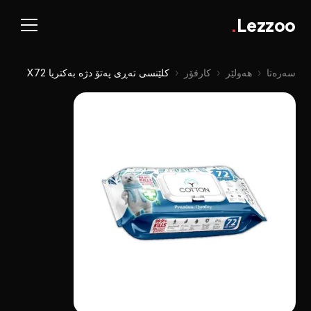
.
Lezzoo
سەرەتا
‹
هەولێر
‹
کارفۆر
‹
کلێنسی تەڕی پەتۆ دژە بەکتریا X72