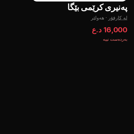
پەنیری کرێمی بێگا
لە کارفۆر
·
هەولێر
16,000 د.ع
بەردەست نییە