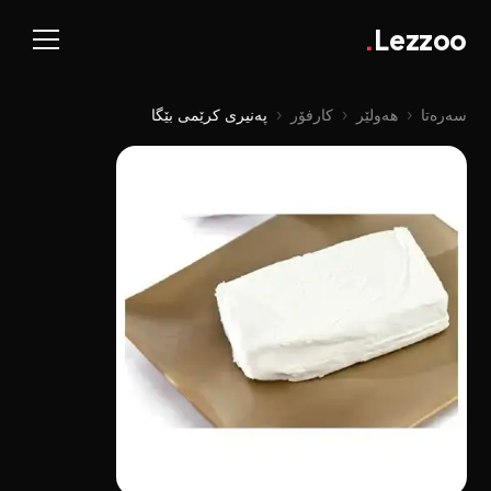
.
Lezzoo
سەرەتا
‹
هەولێر
‹
کارفۆر
‹
پەنیری کرێمی بێگا