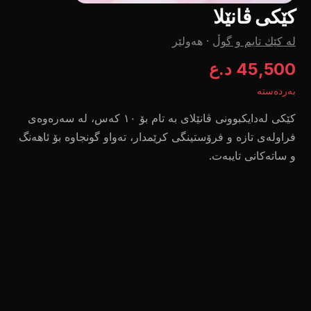
کێکی ڤانێلا
لە کێك تایم و گوڵ
·
هەولێر
45,500 د.ع
بەردەستە
کێکی لەدایکبوونی ڤانێلای بە تام بۆ ١٠ کەس، لە سەرەوەی
فراولەی تازە و فرۆستینگی کرێمدار، تەواو گونجاوە بۆ ئاهەنگ
و ساتەکانی تایبەت.