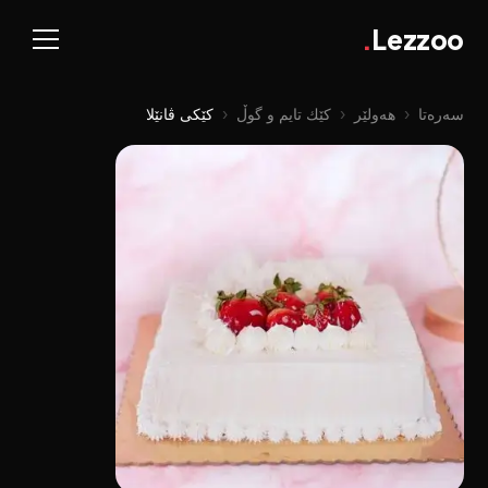
.
Lezzoo
سەرەتا
‹
هەولێر
‹
کێك تایم و گوڵ
‹
کێکی ڤانێلا