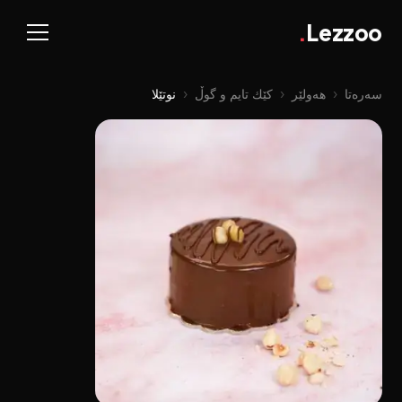
.
Lezzoo
سەرەتا
‹
هەولێر
‹
کێك تایم و گوڵ
‹
نوتێلا