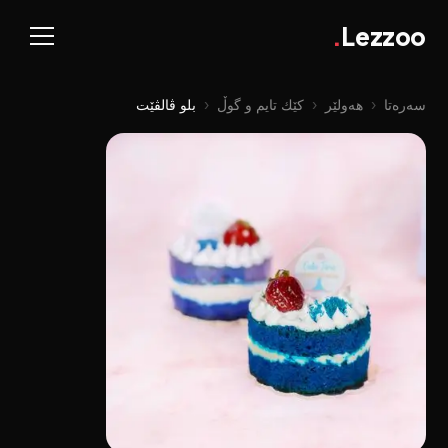
.
Lezzoo
سەرەتا
‹
هەولێر
‹
کێك تایم و گوڵ
‹
بلو ڤالڤێت