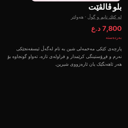
بلو ڤالڤێت
لە کێك تایم و گوڵ
·
هەولێر
7,800 د.ع
بەردەستە
پارچەی کێکی مەخمەلی شین بە تام لەگەڵ ئیسفەنجێکی
نەرم و فڕۆستینگی کرێمدار و فراولەی تازە، تەواو گونجاوە بۆ
هەر ئاهەنگێک یان ئارەزووی شیرین.