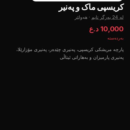
کریسپی ماک و پەنیر
لە 24 بەرگر تایم
·
هەولێر
10,000 د.ع
بەردەستە
پارچە مریشکی کریسپی، پەنیری چێدەر، پەنیری مۆزارێلا،
پەنیری پارمیزان و بەهاراتی ئیتاڵی