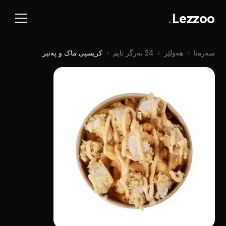
.
Lezzoo
سەرەتا
‹
هەولێر
‹
24 بەرگر تایم
‹
کریسپی ماک و پەنیر