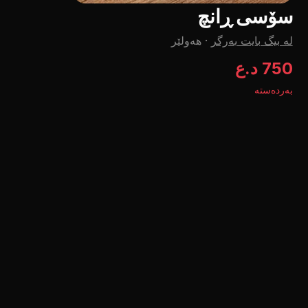
سۆسی ڕانچ
لە بیگ بایت بەرگر
·
هەولێر
750 د.ع
بەردەستە