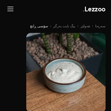
.
Lezzoo
سەرەتا
‹
هەولێر
‹
بیگ بایت بەرگر
‹
سۆسی ڕانچ