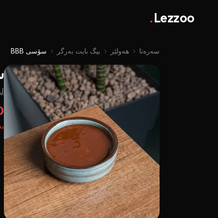
.
Lezzoo
سەرەتا
‹
هەولێر
‹
بیگ بایت بەرگر
‹
سۆسی BBB
س
لە
50
بە