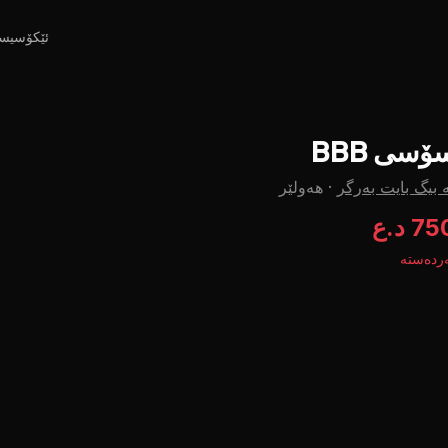
ئێکۆسیس
ۆسی BBB
 بیگ بایت بەرگر
·
هەولێر
7 د.ع
ردەستە