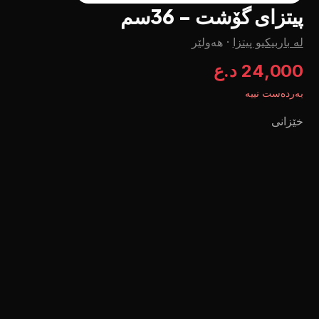
پیتزای گۆشت - 36سم
لە باربیکیو پیتزا
·
هەولێر
24,000 د.ع
بەردەست نییە
خێزانی