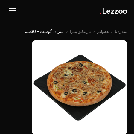
.
Lezzoo
سەرەتا
‹
هەولێر
‹
باربیکیو پیتزا
‹
پیتزای گۆشت - 36سم