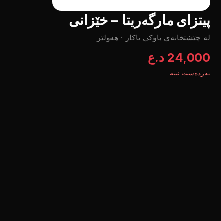
پیتزای مارگەریتا - خێزانی
لە چێشتخانەی باوکی ئاکار
·
هەولێر
24,000 د.ع
بەردەست نییە