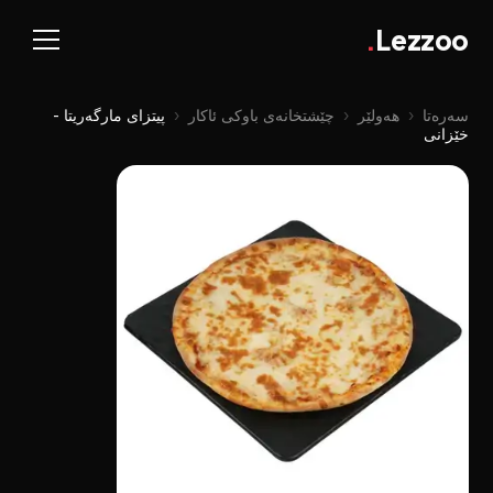
.
Lezzoo
سەرەتا
‹
هەولێر
‹
چێشتخانەی باوکی ئاکار
‹
پیتزای مارگەریتا -
خێزانی