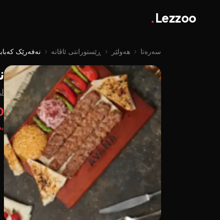
.
Lezzoo
سەرەتا
‹
هەولێر
‹
ڕێستورانتی ئاڤانە
‹
نەفەرێک کەبابی ئە
ن
لە
0
بە