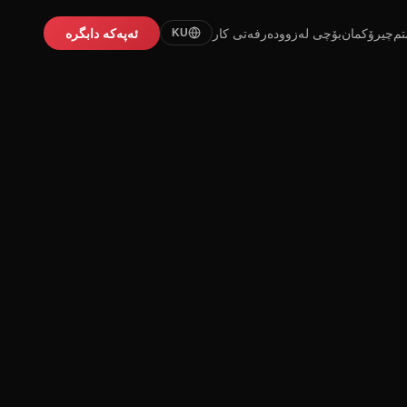
تم
چیرۆکمان
بۆچی لەزوو
دەرفەتی کار
ئەپەکە دابگرە
KU