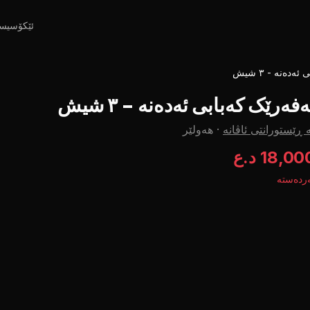
ئێکۆسیس
دەنە - ٣ شیش
ەفەرێک کەبابی ئەدەنە - ٣ شیش
 ڕێستورانتی ئاڤانە
·
هەولێر
18,00 د.ع
ردەستە