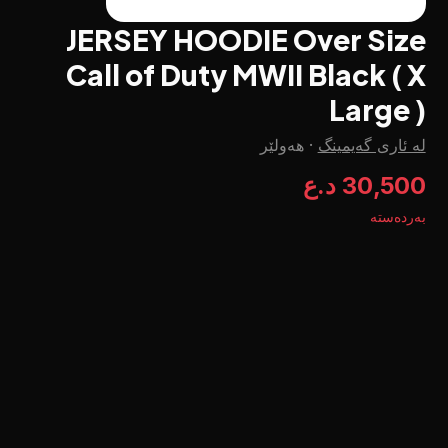
JERSEY HOODIE Over Size
Call of Duty MWII Black ( X
Large )
لە ئاری گەیمینگ
·
هەولێر
30,500 د.ع
بەردەستە