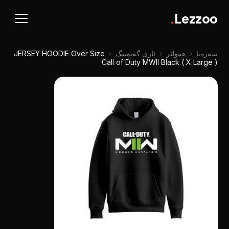
.
Lezzoo
سەرەتا
‹
هەولێر
‹
ئاری گەیمینگ
‹
JERSEY HOODIE Over Size
Call of Duty MWII Black ( X Large )