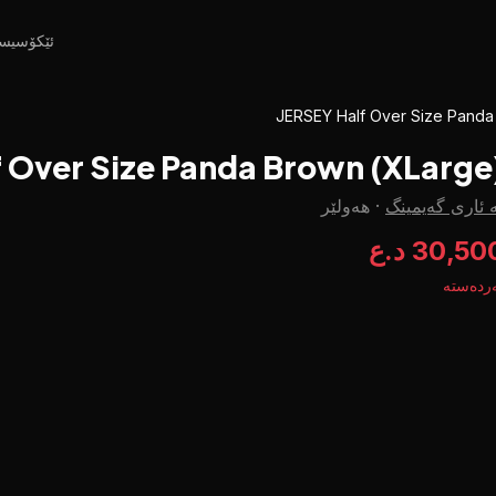
ئێکۆسیس
JERSEY Half Over Size Panda
 Over Size Panda Brown (XLarge
 ئاری گەیمینگ
·
هەولێر
30,50 د.ع
ردەستە