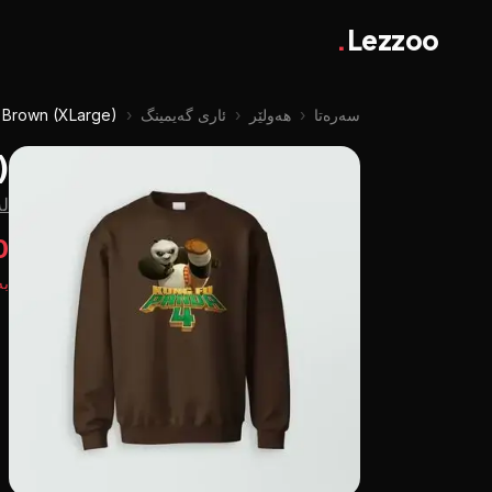
.
Lezzoo
سەرەتا
‹
هەولێر
‹
ئاری گەیمینگ
‹
 Brown (XLarge)
)
لە
0
بە