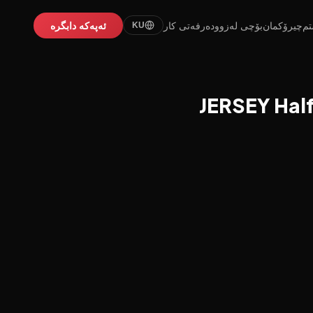
تم
چیرۆکمان
بۆچی لەزوو
دەرفەتی کار
ئەپەکە دابگرە
KU
JERSEY Half