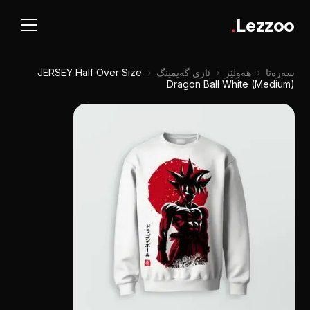
.
Lezzoo
سەرەتا
‹
هەولێر
‹
ئاری گەیمینگ
‹
JERSEY Half Over Size
Dragon Ball White (Medium)