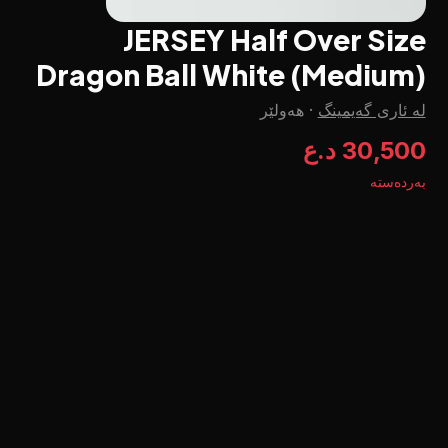
JERSEY Half Over Size
Dragon Ball White (Medium)
لە ئاری گەیمینگ
·
هەولێر
30,500 د.ع
بەردەستە