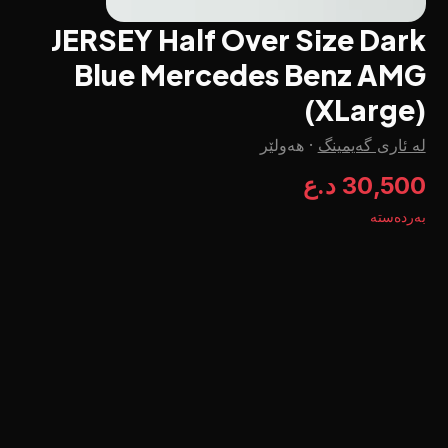
JERSEY Half Over Size Dark
Blue Mercedes Benz AMG
(XLarge)
لە ئاری گەیمینگ
·
هەولێر
30,500 د.ع
بەردەستە