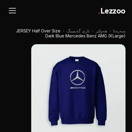
.
Lezzoo
سەرەتا
‹
هەولێر
‹
ئاری گەیمینگ
‹
JERSEY Half Over Size
Dark Blue Mercedes Benz AMG (XLarge)