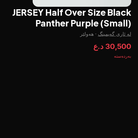
JERSEY Half Over Size Black
Panther Purple (Small)
هەولێر
·
لە ئاری گەیمینگ
30,500 د.ع
بەردەستە