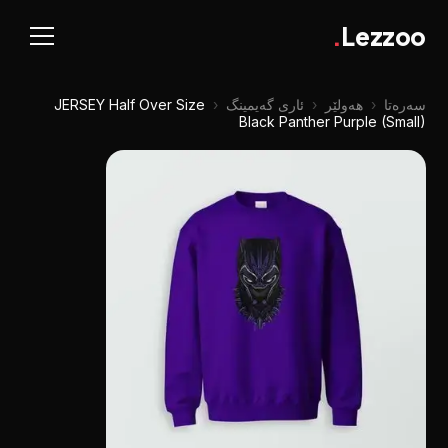
.
Lezzoo
JERSEY Half Over Size
‹
ئاری گەیمینگ
‹
هەولێر
‹
سەرەتا
Black Panther Purple (Small)