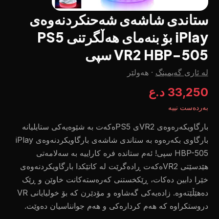
ستاندی شاشەی شەحنکردنەوەی
iPlay بۆ بنەمای هەڵگرتنی PS5
VR2 HBP-505 سپی
لە ئاری گەیمینگ
·
هەولێر
33,250 د.ع
بەردەست نییە
بارگاویکەرەوەی VR2ی PS5ەکەت بە شێوەیەکی ستایلیانە
بارگاوی بکەرەوە بە ستاندی شاشەی بارگاویکردنەوەی iPlay
HBP-505 سپی! ئەم ستاندە فرە کاراییە بە سەلامەتی
ھێدسێتی VR2ەکەت ڕادەگرێت لە کاتێکدا بارگاویکردنەوەی
خێرا دابین دەکات، ڕێکخستنی کەرەستەکانت خاوێن و ڕێک
دەھێڵێتەوە. زادەیەکی گەشاوە و مۆدێرن کە بۆ خولیایانی VR
دروستکراوە کە ھەم کردارەکی و ھەم جوانناسیان دەوێت.