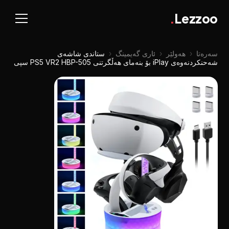
.
Lezzoo
سەرەتا
‹
هەولێر
‹
ئاری گەیمینگ
‹
ستاندی شاشەی
شەحنکردنەوەی iPlay بۆ بنەمای هەڵگرتنی PS5 VR2 HBP-505 سپی