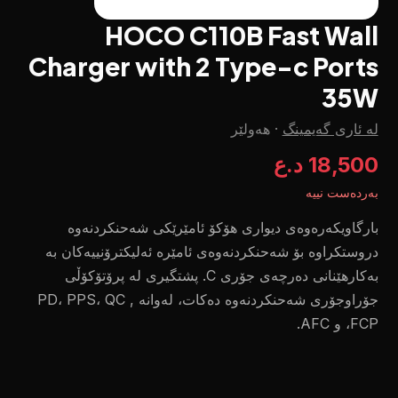
HOCO C110B Fast Wall
Charger with 2 Type-c Ports
35W
لە ئاری گەیمینگ
·
هەولێر
18,500 د.ع
بەردەست نییە
بارگاویکەرەوەی دیواری هۆکۆ ئامێرێکی شەحنکردنەوە
دروستکراوە بۆ شەحنکردنەوەی ئامێرە ئەلیکترۆنییەکان بە
بەکارهێنانی دەرچەی جۆری C. پشتگیری لە پرۆتۆکۆڵی
جۆراوجۆری شەحنکردنەوە دەکات، لەوانە PD، PPS، QC ,
FCP، و AFC.