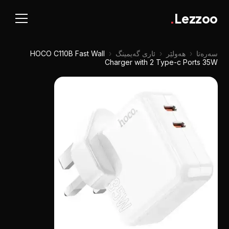
.
Lezzoo
سەرەتا
‹
هەولێر
‹
ئاری گەیمینگ
‹
HOCO C110B Fast Wall
Charger with 2 Type-c Ports 35W