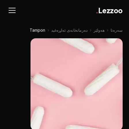
.
Lezzoo
سەرەتا
‹
هەولێر
‹
دەرمانخانەی ئەلڕەغید
‹
Tampon