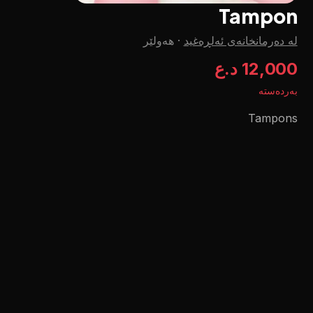
Tampon
لە دەرمانخانەی ئەلڕەغید
·
هەولێر
12,000 د.ع
بەردەستە
Tampons