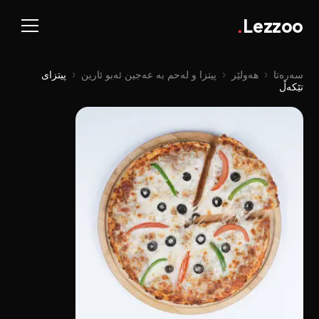
.
Lezzoo
سەرەتا
‹
هەولێر
‹
پیتزا و لەحم بە عەجین ئەبو ئارین
‹
پیتزای
تێکەڵ