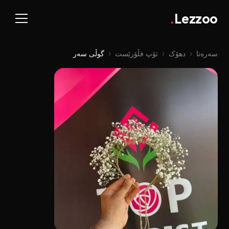
.
Lezzoo
سەرەتا
‹
دهۆک
‹
تۆپ فڵۆرێست
‹
گوڵی سەر