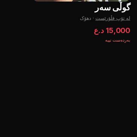
گوڵی سەر
لە تۆپ فڵۆرێست
·
دهۆک
15,000 د.ع
بەردەست نییە