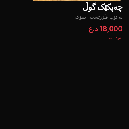
چەپکێک گوڵ
لە تۆپ فڵۆرێست
·
دهۆک
18,000 د.ع
بەردەستە