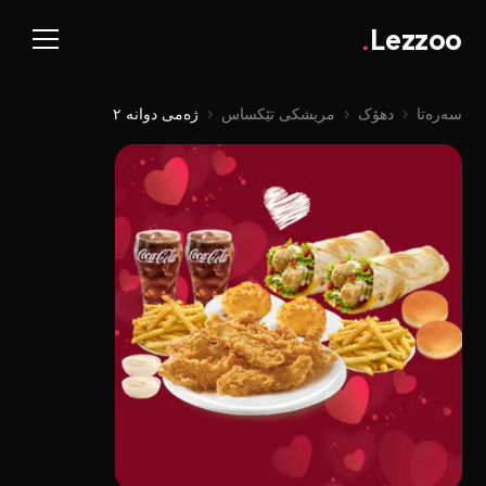
.
Lezzoo
سەرەتا
‹
دهۆک
‹
مريشكى تێكساس
‹
ژەمی دوانە ٢