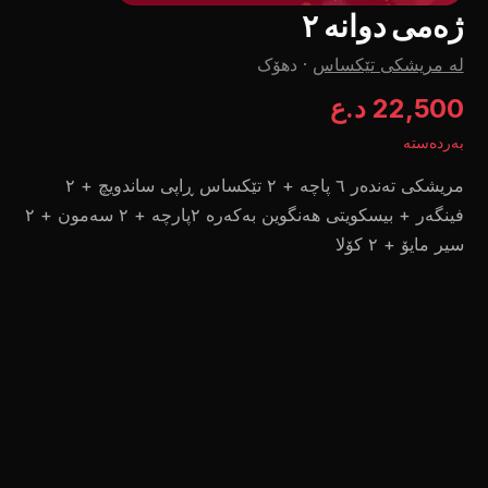
ژەمی دوانە ٢
لە مريشكى تێكساس
·
دهۆک
22,500 د.ع
بەردەستە
مریشکی تەندەر ٦ پاچە + ٢ تێکساس ڕاپی ساندویچ + ٢
فینگەر + بیسکویتی هەنگوین بەکەرە ٢پارچە + ٢ سەمون + ٢
سیر مایۆ + ٢ کۆلا