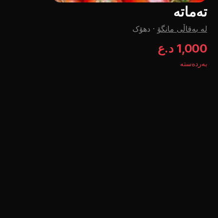
تەماتە
لە بەقاڵی مانگۆ
·
دهۆک
1,000 د.ع
بەردەستە