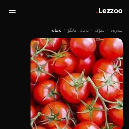
.
Lezzoo
سەرەتا
‹
دهۆک
‹
بەقاڵی مانگۆ
‹
تەماتە