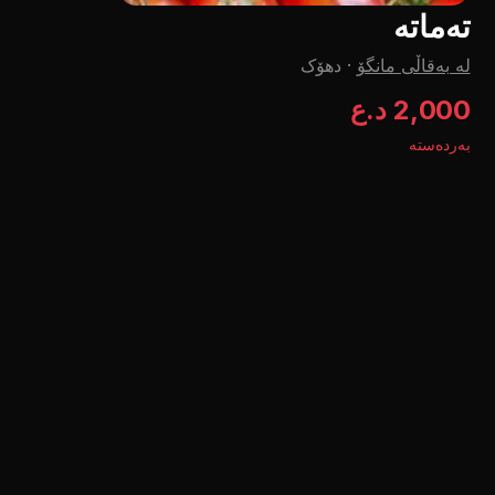
تەماتە
لە بەقاڵی مانگۆ
·
دهۆک
2,000 د.ع
بەردەستە