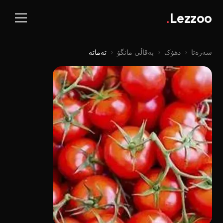
.
Lezzoo
سەرەتا
‹
دهۆک
‹
بەقاڵی مانگۆ
‹
تەماتە