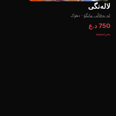
لالەنگی
لە بەقاڵی مانگۆ
·
دهۆک
750 د.ع
بەردەستە