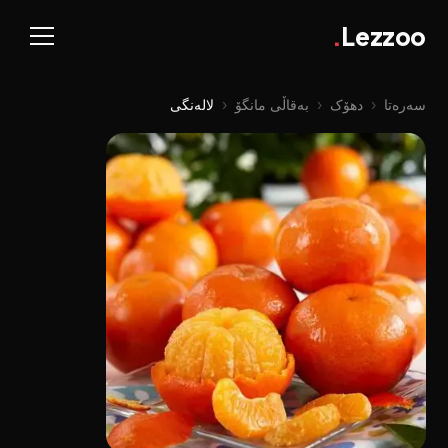
.
Lezzoo
سەرەتا
‹
دهۆک
‹
بەقاڵی مانگۆ
‹
لالەنگی